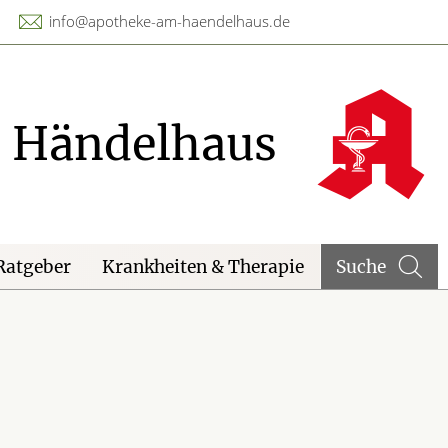
info@apotheke-am-haendelhaus.de
 Händelhaus
Ratgeber
Krankheiten & Therapie
Suche
otfälle A-Z
ieren und Harnwege
eilpflanzen A-Z
rthopädie und
nfallmedizin
heumatologische