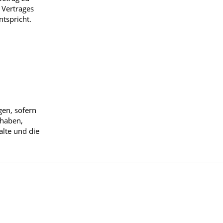
 Vertrages
tspricht.
gen, sofern
 haben,
alte und die