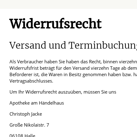
Widerrufsrecht
Blut, Krebs und Infektionen
Neurologie
Haut, Haare und Nägel
Schmerz- und S
Versand und Terminbuchun
Psychische Erkrankungen
Frauenkrankhei
Als Verbraucher haben Sie haben das Recht, binnen vierzeh
Widerrufsfrist beträgt für den Versand vierzehn Tage ab dem 
Beförderer ist, die Waren in Besitz genommen haben bzw. h
Vertragsabschlusses.
Um Ihr Widerrufsrecht auszuüben, müssen Sie uns
Apotheke am Händelhaus
Christoph Jacke
Große Nikolaistr. 7
06108 Halle