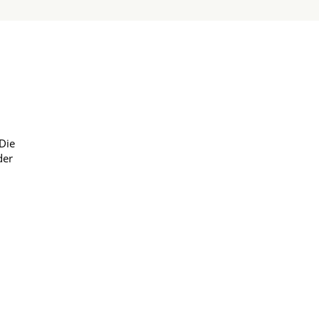
rkrankungen
Die
der