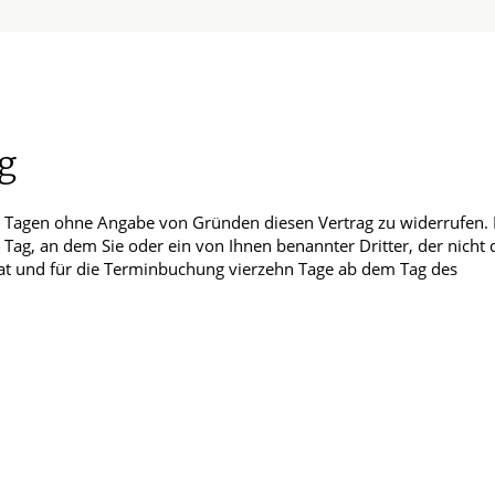
E
Männerkrankheiten
chlafmedizin
g
ten
n Tagen ohne Angabe von Gründen diesen Vertrag zu widerrufen. 
Tag, an dem Sie oder ein von Ihnen benannter Dritter, der nicht 
at und für die Terminbuchung vierzehn Tage ab dem Tag des