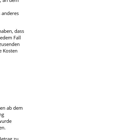
n, an dem
s anderes
haben, dass
jedem Fall
kzusenden
e Kosten
agen ab dem
ng
 wurde
en.
Betrag zu