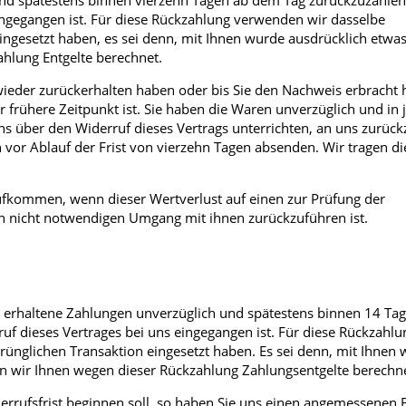
 und spätestens binnen vierzehn Tagen ab dem Tag zurückzuzahle
eingegangen ist. Für diese Rückzahlung verwenden wir dasselbe
eingesetzt haben, es sei denn, mit Ihnen wurde ausdrücklich etwa
ahlung Entgelte berechnet.
ieder zurückerhalten haben oder bis Sie den Nachweis erbracht 
frühere Zeitpunkt ist. Sie haben die Waren unverzüglich und in 
s über den Widerruf dieses Vertrags unterrichten, an uns zurüc
n vor Ablauf der Frist von vierzehn Tagen absenden. Wir tragen di
ufkommen, wenn dieser Wertverlust auf einen zur Prüfung der
n nicht notwendigen Umgang mit ihnen zurückzuführen ist.
en erhaltene Zahlungen unverzüglich und spätestens binnen 14 T
uf dieses Vertrages bei uns eingegangen ist. Für diese Rückzahlu
rünglichen Transaktion eingesetzt haben. Es sei denn, mit Ihnen
en wir Ihnen wegen dieser Rückzahlung Zahlungsentgelte berechn
errufsfrist beginnen soll, so haben Sie uns einen angemessenen 