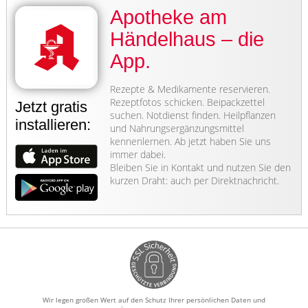
Apotheke am
Händelhaus – die
App.
Rezepte & Medikamente reservieren.
Rezeptfotos schicken. Beipackzettel
Jetzt gratis
suchen. Notdienst finden. Heilpflanzen
installieren:
und Nahrungsergänzungsmittel
kennenlernen. Ab jetzt haben Sie uns
immer dabei.
Bleiben Sie in Kontakt und nutzen Sie den
kurzen Draht: auch per Direktnachricht.
Wir legen großen Wert auf den Schutz Ihrer persönlichen Daten und